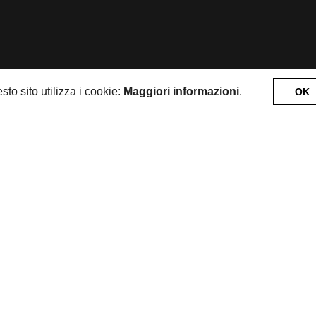
sto sito utilizza i cookie:
Maggiori informazioni
.
OK
CHI SIAMO
MOSTRE
VISITA
FONDAZIONE
IMAGO MUNDI COLLECTION
TI
ORARI DI APERTURA
22 512200
venerdì
ondazioneimagomundi.org
16:00—19:00